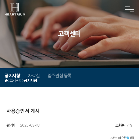
고객센터
공지사항
자료실
입주관심 등록
고객센터
공지사항
사용승인서 게시
관리자
2025-03-18
조회수
719
첨부파일
(
1
)